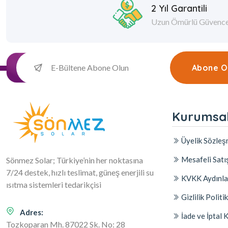
2 Yıl Garantili
Uzun Ömürlü Güvenc
Abone O
Kurumsa
Üyelik Sözleş
Mesafeli Satı
Sönmez Solar; Türkiye’nin her noktasına
7/24 destek, hızlı teslimat, güneş enerjili su
KVKK Aydınla
ısıtma sistemleri tedarikçisi
Gizlilik Politi
Adres:
İade ve İptal 
Tozkoparan Mh. 87022 Sk. No: 28