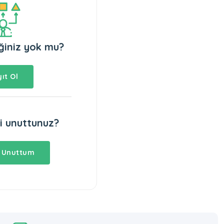
iğiniz yok mu?
ıt Ol
mi unuttunuz?
i Unuttum