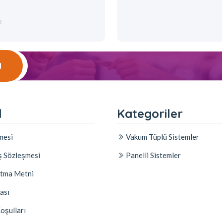
e
l
l
Kategoriler
mesi
Vakum Tüplü Sistemler
ş Sözleşmesi
Panelli Sistemler
tma Metni
kası
Koşulları