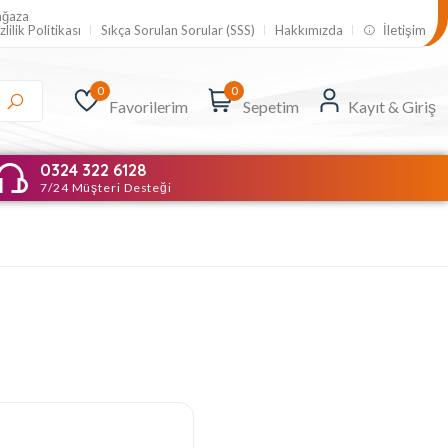
ağaza
zlilik Politikası
Sıkça Sorulan Sorular (SSS)
Hakkımızda
İletişim
0
0
Favorilerim
Sepetim
Kayıt & Giriş
0324 322 6128
7/24 Müşteri Desteği